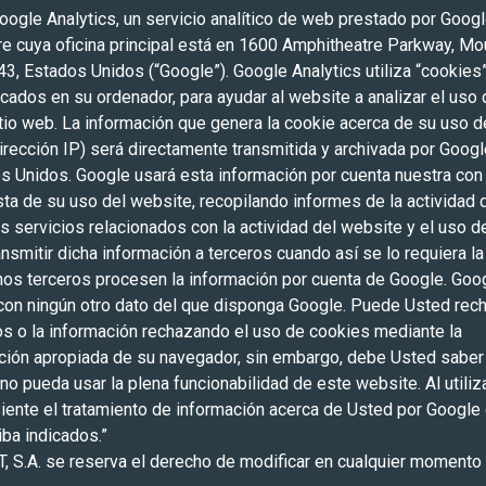
oogle Analytics, un servicio analítico de web prestado por Google
 cuya oficina principal está en 1600 Amphitheatre Parkway, Mo
43, Estados Unidos (“Google”). Google Analytics utiliza “cookies
cados en su ordenador, para ayudar al website a analizar el uso
itio web. La información que genera la cookie acerca de su uso d
irección IP) será directamente transmitida y archivada por Googl
s Unidos. Google usará esta información por cuenta nuestra con 
sta de su uso del website, recopilando informes de la actividad 
s servicios relacionados con la actividad del website y el uso d
ansmitir dicha información a terceros cuando así se lo requiera la
chos terceros procesen la información por cuenta de Google. Goo
 con ningún otro dato del que disponga Google. Puede Usted rec
tos o la información rechazando el uso de cookies mediante la
ación apropiada de su navegador, sin embargo, debe Usted saber
no pueda usar la plena funcionabilidad de este website. Al utiliz
ente el tratamiento de información acerca de Usted por Google 
iba indicados.”
A. se reserva el derecho de modificar en cualquier momento