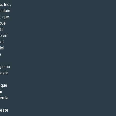
, Inc.,
untain
”, que
 que
el
e en
el
del
e
gle no
hazar
 que
ar
en la
 este