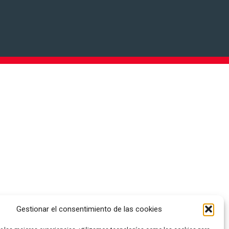
BERNADET LOGISTICS
Gestionar el consentimiento de las cookies
LA TORRE DE CLARAMUNT
C/ Torre Baixa s/n