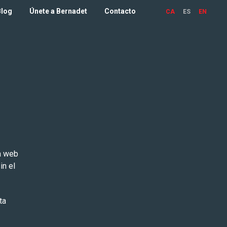
Blog
Únete a Bernadet
Contacto
CA
ES
EN
a web
in el
ta